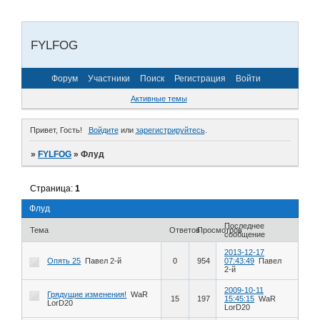
FYLFOG
Форум
Участники
Поиск
Регистрация
Войти
Активные темы
Привет, Гость!
Войдите
или
зарегистрируйтесь
.
»
FYLFOG
»
Флуд
Страница:
1
Флуд
Последнее
Тема
Ответов
Просмотров
сообщение
2013-12-17
Опять 25
Павел 2-й
0
954
07:43:49
Павел
2-й
2009-10-11
Грядущие изменения!
WaR
15
197
15:45:15
WaR
LorD20
LorD20