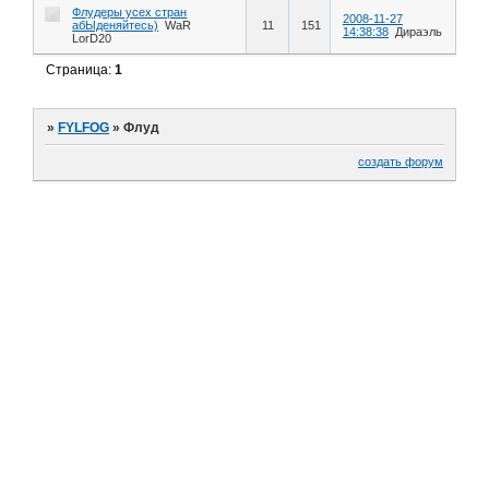
Флудеры усех стран
2008-11-27
абЫденяйтесь)
WaR
11
151
14:38:38
Дираэль
LorD20
Страница:
1
»
FYLFOG
»
Флуд
создать форум